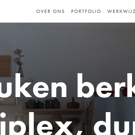
OVER ONS
PORTFOLIO
WERKWIJ
u
k
e
n
b
e
r
i
p
l
e
x
,
d
u