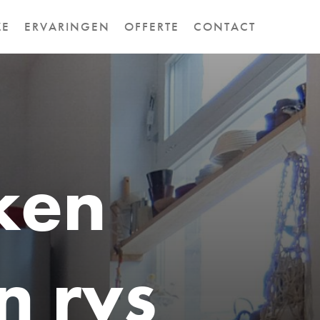
ZE
ERVARINGEN
OFFERTE
CONTACT
k
e
n
n
r
v
s