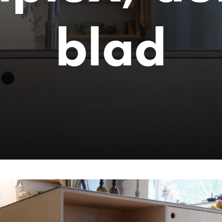
b
l
a
d