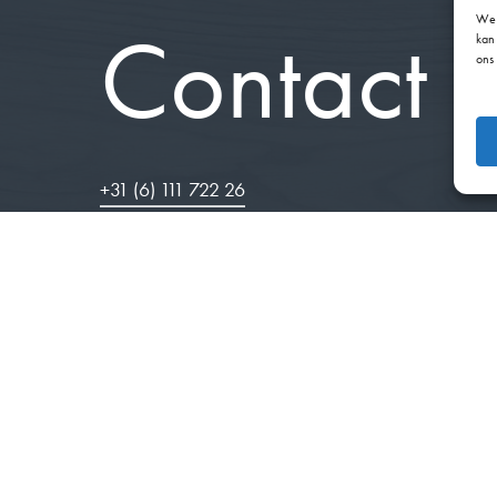
We 
Contact
kan
ons
+31 (6) 111 722 26
info@meubelmakerijvanhout.nl