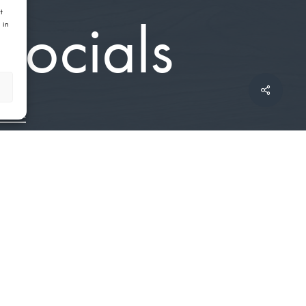
t
Socials
 in
Share
ceBook