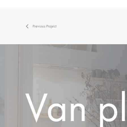
Previous Project
Van
p