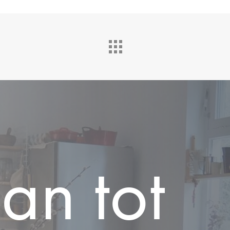
lan
tot