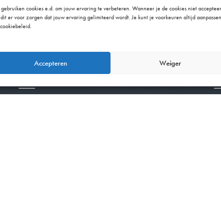
gebruiken cookies e.d. om jouw ervaring te verbeteren. Wanneer je de cookies niet accepteer
Pagina's
 dit er voor zorgen dat jouw ervaring gelimiteerd wordt. Je kunt je voorkeuren altijd aanpassen
 cookiebeleid.
Accepteren
Weiger
Home
Fa
Werkwijze
Portfolio
Over ons
Ervaringen
Offerte
Contact
©MeubelmakerijVanHout 2023